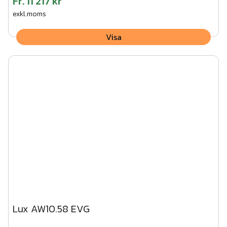
Fr.
11 217 kr
exkl.moms
Visa
Lux AW10.58 EVG