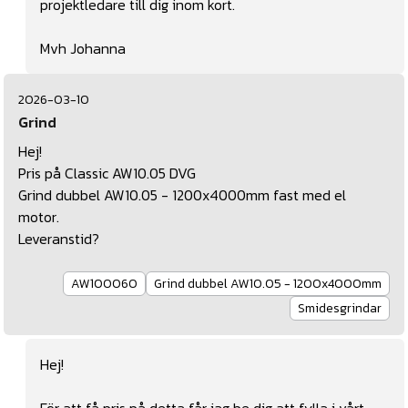
projektledare till dig inom kort.
Mvh Johanna
2026-03-10
Grind
Hej!
Pris på Classic AW10.05 DVG
Grind dubbel AW10.05 - 1200x4000mm fast med el
motor.
Leveranstid?
AW100060
Grind dubbel AW10.05 - 1200x4000mm
Smidesgrindar
Hej!
För att få pris på detta får jag be dig att fylla i vårt