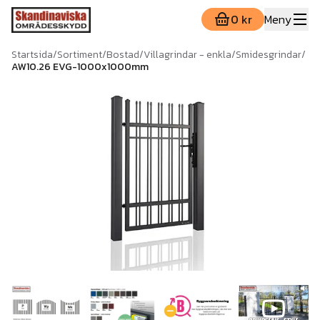
0 kr
Meny
Startsida
/
Sortiment
/
Bostad
/
Villagrindar - enkla
/
Smidesgrindar
/
AW10.26 EVG-1000x1000mm