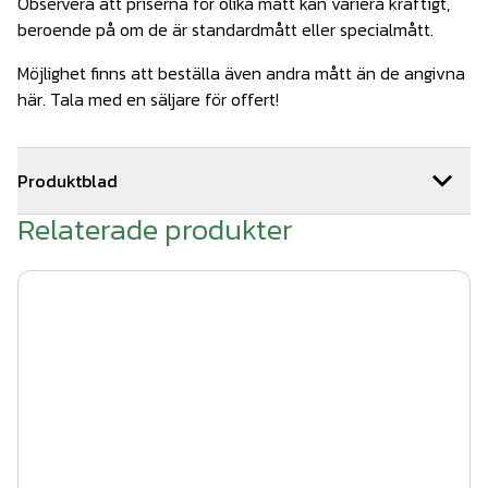
Observera att priserna för olika mått kan variera kraftigt,
beroende på om de är standardmått eller specialmått.
Möjlighet finns att beställa även andra mått än de angivna
här. Tala med en säljare för offert!
Produktblad
Relaterade produkter
Kvalitet & färg smidesstaket.pdf