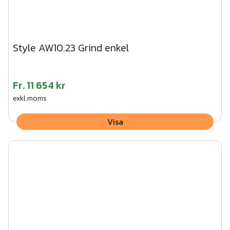
Style AW10.23 Grind enkel
Fr.
11 654 kr
exkl.moms
Visa