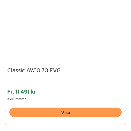
Classic AW10.70 EVG
Fr.
11 491 kr
exkl.moms
Visa