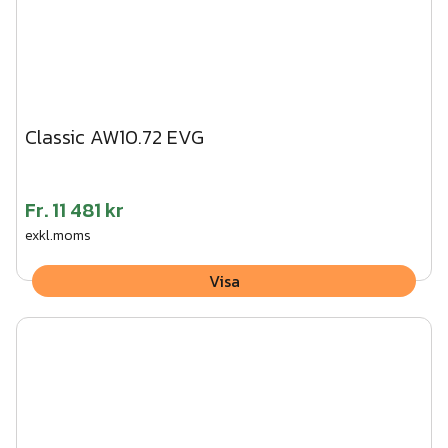
Classic AW10.72 EVG
Fr.
11 481 kr
exkl.moms
Visa