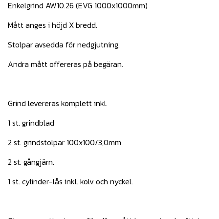
Enkelgrind AW10.26 (EVG 1000x1000mm)
Mått anges i höjd X bredd.
Stolpar avsedda för nedgjutning.
Andra mått offereras på begäran.
Grind levereras komplett inkl.
1 st. grindblad
2 st. grindstolpar 100x100/3,0mm
2 st. gångjärn.
1 st. cylinder-lås inkl. kolv och nyckel.