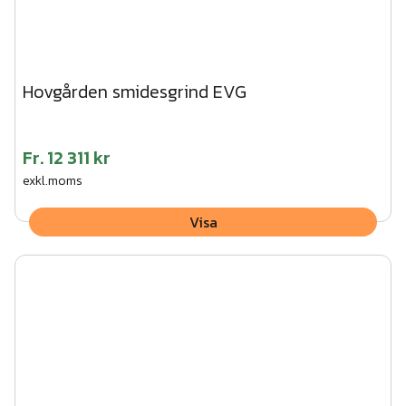
Hovgården smidesgrind EVG
Fr.
12 311 kr
exkl.moms
Visa