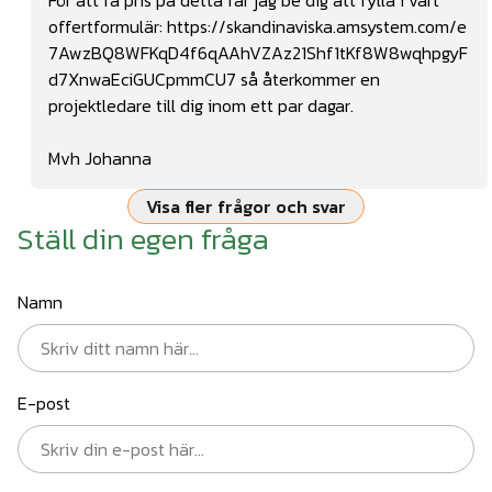
offertformulär:
https://skandinaviska.amsystem.com/e
7AwzBQ8WFKqD4f6qAAhVZAz21Shf1tKf8W8wqhpgyF
d7XnwaEciGUCpmmCU7
så återkommer en
projektledare till dig inom ett par dagar.
Mvh Johanna
Visa fler frågor och svar
Ställ din egen fråga
Namn
E-post