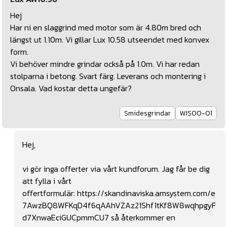
Hej
Har ni en slaggrind med motor som är 4.80m bred och
längst ut 1.10m. Vi gillar Lux 10.58 utseendet med konvex
form.
Vi behöver mindre grindar också på 1.0m. Vi har redan
stolparna i betong. Svart färg. Leverans och montering i
Onsala. Vad kostar detta ungefär?
Smidesgrindar
WIS00-01
Hej,
vi gör inga offerter via vårt kundforum. Jag får be dig
att fylla i vårt
offertformulär:
https://skandinaviska.amsystem.com/e
7AwzBQ8WFKqD4f6qAAhVZAz21Shf1tKf8W8wqhpgyF
d7XnwaEciGUCpmmCU7
så återkommer en