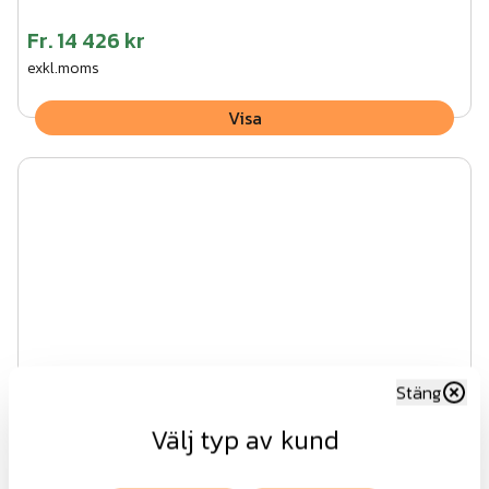
Fr.
14 426 kr
exkl.moms
Visa
Stäng
Välj typ av kund
Lux AW10.61 EVG