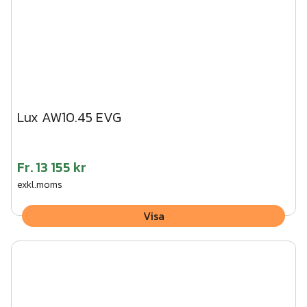
Lux AW10.45 EVG
Fr.
13 155 kr
exkl.moms
Visa