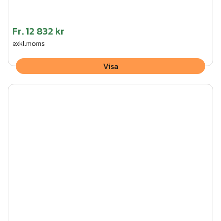
Fr.
12 832 kr
exkl.moms
Visa