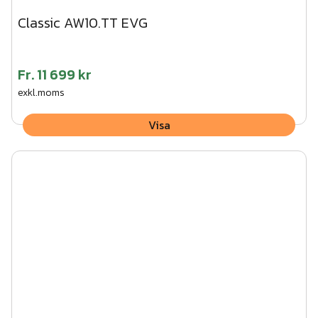
Classic AW10.TT EVG
Fr.
11 699 kr
exkl.moms
Visa