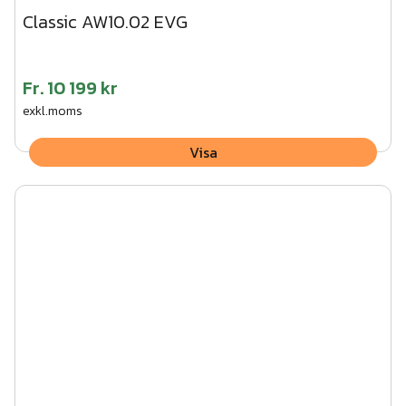
Classic AW10.02 EVG
Fr.
10 199 kr
exkl.moms
Visa