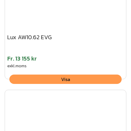
Lux AW10.62 EVG
Fr.
13 155 kr
exkl.moms
Visa