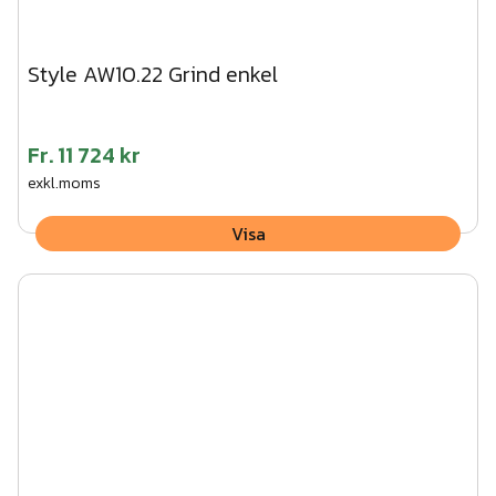
Style AW10.22 Grind enkel
Fr.
11 724 kr
exkl.moms
Visa