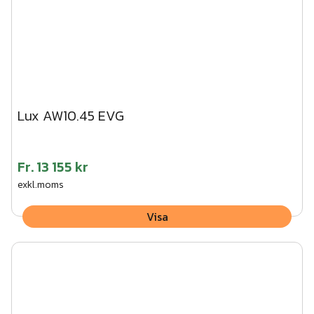
Lux AW10.45 EVG
Fr.
13 155 kr
exkl.moms
Visa