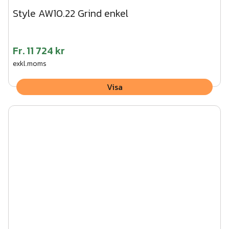
Style AW10.22 Grind enkel
Fr.
11 724 kr
exkl.moms
Visa