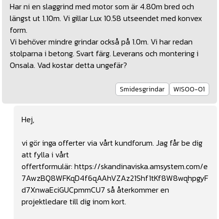
Har ni en slaggrind med motor som är 4.80m bred och
längst ut 1.10m. Vi gillar Lux 10.58 utseendet med konvex
form.
Vi behöver mindre grindar också på 1.0m. Vi har redan
stolparna i betong. Svart färg. Leverans och montering i
Onsala. Vad kostar detta ungefär?
Smidesgrindar
WIS00-01
Hej,
vi gör inga offerter via vårt kundforum. Jag får be dig
att fylla i vårt
offertformulär:
https://skandinaviska.amsystem.com/e
7AwzBQ8WFKqD4f6qAAhVZAz21Shf1tKf8W8wqhpgyF
d7XnwaEciGUCpmmCU7
så återkommer en
projektledare till dig inom kort.