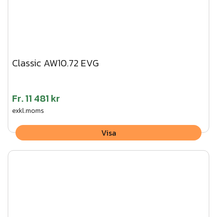
Classic AW10.72 EVG
Fr.
11 481 kr
exkl.moms
Visa