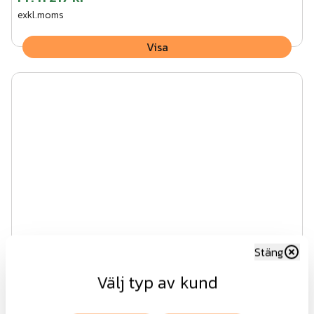
exkl.moms
Visa
Stäng
Välj typ av kund
Lux AW10.58 EVG