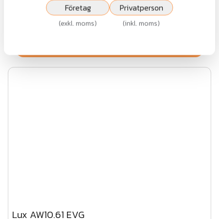
Företag
Privatperson
Fr.
14 426 kr
(
exkl. moms
)
(
inkl. moms
)
exkl.moms
Visa
Lux AW10.61 EVG