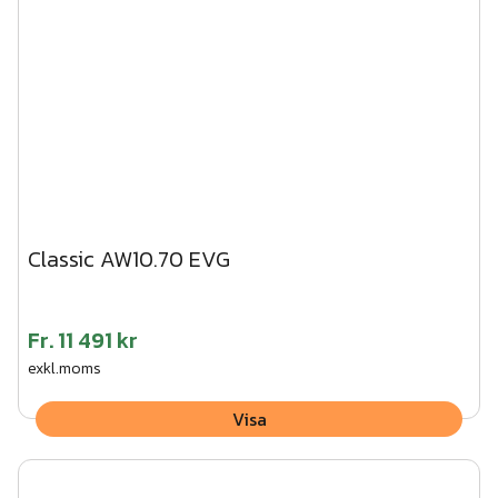
Classic AW10.70 EVG
Fr.
11 491 kr
exkl.moms
Visa