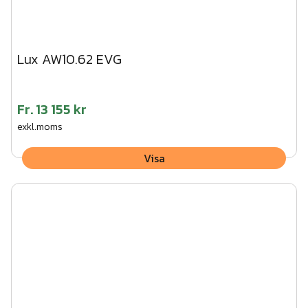
Lux AW10.62 EVG
Fr.
13 155 kr
exkl.moms
Visa