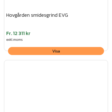
Hovgården smidesgrind EVG
Fr.
12 311 kr
exkl.moms
Visa