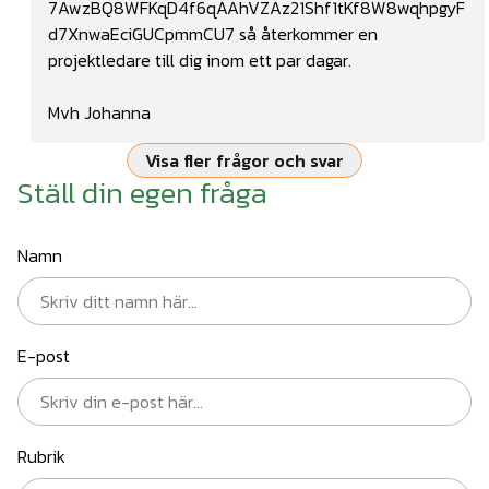
7AwzBQ8WFKqD4f6qAAhVZAz21Shf1tKf8W8wqhpgyF
d7XnwaEciGUCpmmCU7
så återkommer en
projektledare till dig inom ett par dagar.
Mvh Johanna
Visa fler frågor och svar
Ställ din egen fråga
Namn
E-post
Rubrik