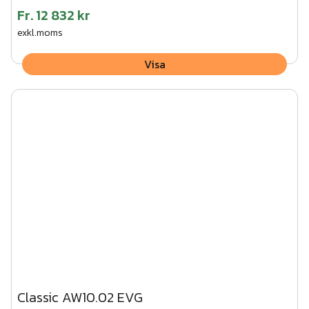
Fr.
12 832 kr
exkl.moms
Visa
Classic AW10.02 EVG