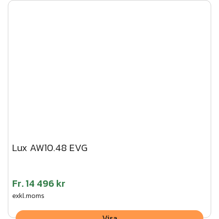
Lux AW10.48 EVG
Fr.
14 496 kr
exkl.moms
Visa