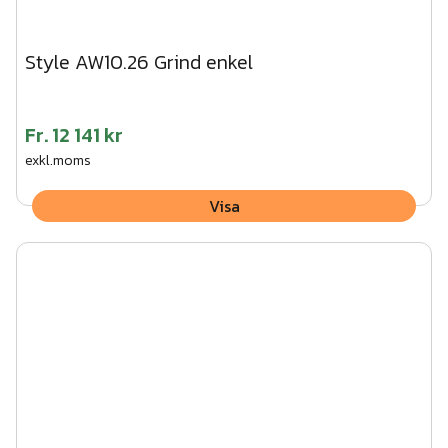
Style AW10.26 Grind enkel
Fr.
12 141 kr
exkl.moms
Visa