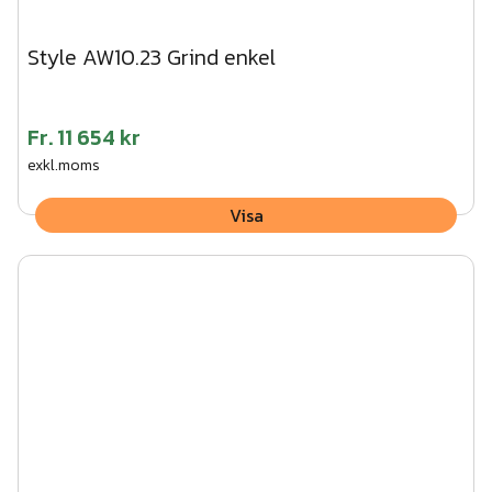
Style AW10.23 Grind enkel
Fr.
11 654 kr
exkl.moms
Visa