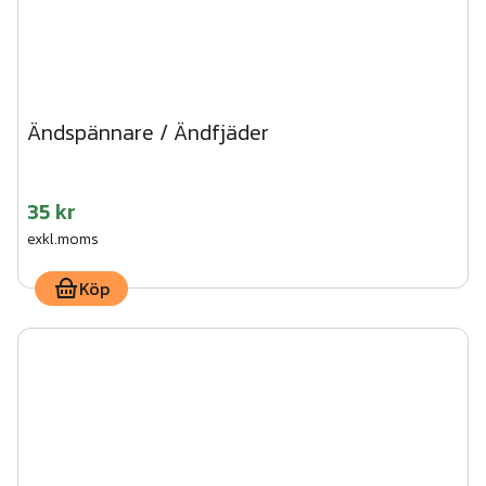
Ändspännare / Ändfjäder
35 kr
exkl.moms
Köp