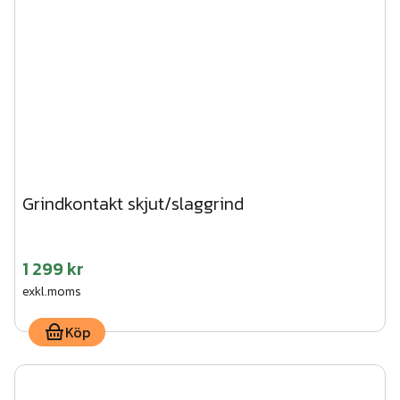
Grindkontakt skjut/slaggrind
1 299 kr
exkl.moms
Köp