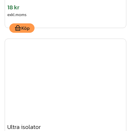
18 kr
exkl.moms
Köp
Ultra isolator