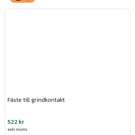
Fäste till grindkontakt
522 kr
exkl.moms