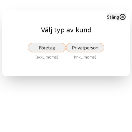
15 kr
Stäng
exkl.moms
Välj typ av kund
Köp
Företag
Privatperson
(
exkl. moms
)
(
inkl. moms
)