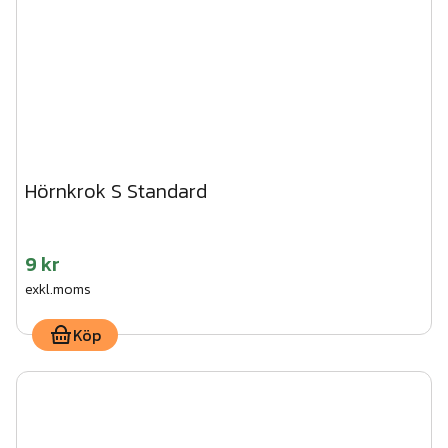
Hörnkrok S Standard
9 kr
exkl.moms
Köp