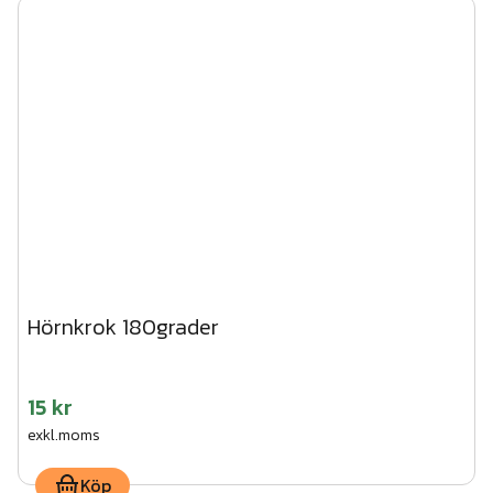
Hörnkrok 180grader
15 kr
exkl.moms
Köp