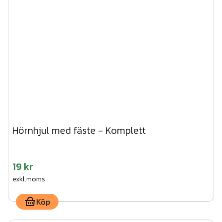
Hörnhjul med fäste - Komplett
19 kr
exkl.moms
Köp