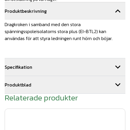
Produktbeskrivning
Dragkroken i samband med den stora
spänningsspoleisolatorns stora plus (EI-BTL2) kan
användas för att styra ledningen runt hörn och böjar.
Specifikation
Ytbehandling: galvaniserad
Produktblad
Relaterade produkter
S-hook_through_hole.pdf