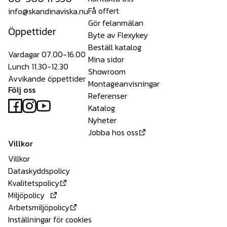
Få offert
info@skandinaviska.nu
Gör felanmälan
Öppettider
Byte av Flexykey
Beställ katalog
Vardagar 07.00-16.00
Mina sidor
Lunch 11.30-12.30
Showroom
Avvikande öppettider
Montageanvisningar
Följ oss
Referenser
Katalog
Nyheter
Jobba hos oss
Villkor
Villkor
Dataskyddspolicy
Kvalitetspolicy
Miljöpolicy
Arbetsmiljöpolicy
Inställningar för cookies