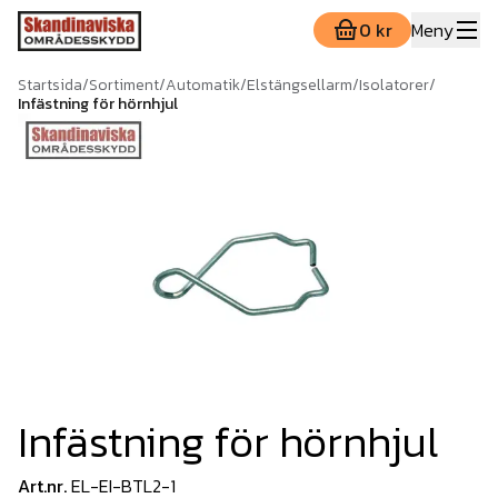
0 kr
Meny
Startsida
/
Sortiment
/
Automatik
/
Elstängsellarm
/
Isolatorer
/
Infästning för hörnhjul
Infästning för hörnhjul
Art.nr.
EL-EI-BTL2-1