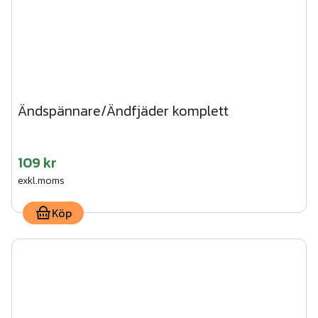
Ändspännare/Ändfjäder komplett
109 kr
exkl.moms
Köp