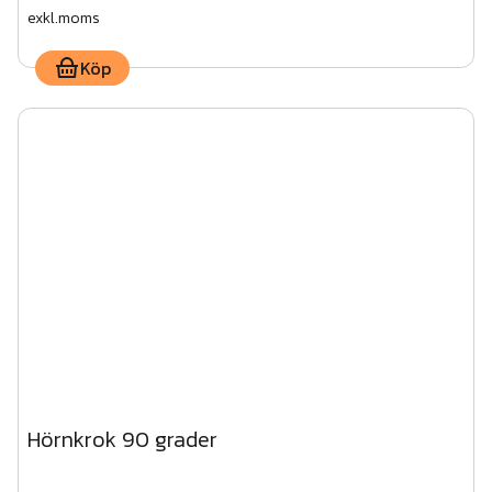
exkl.moms
Köp
Hörnkrok 90 grader