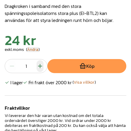
Dragkroken i samband med den stora
spänningsspoleisolatorns stora plus (EI-BTL2) kan
användas för att styra ledningen runt hörn och böjar.
24 kr
exkl.moms
(
Ändra
)
Köp
I lager
Fri frakt över 2000 kr
(
Visa villkor
)
Fraktvillkor
Vi levererar den här varan utan kostnad om det totala
ordervärdet överstiger 2000 kr. Vid ordrar under 2000 kr
debiteras en fraktkostnad på 200 kr. Du kan också välja att hämta
din beställning på vårt lager.