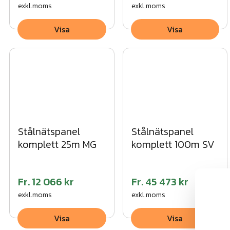
exkl.moms
exkl.moms
Visa
Visa
Stålnätspanel
Stålnätspanel
komplett 25m MG
komplett 100m SV
Fr.
12 066 kr
Fr.
45 473 kr
exkl.moms
exkl.moms
Visa
Visa