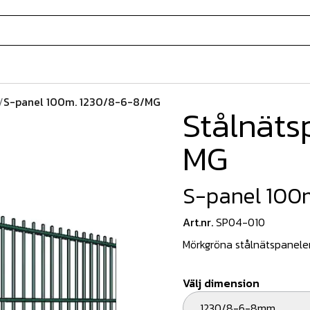
/
S-panel 100m. 1230/8-6-8/MG
Stålnäts
MG
S-panel 100
Art.nr.
SP04-010
Mörkgröna stålnätspaneler 
Välj dimension
1230/8-6-8mm