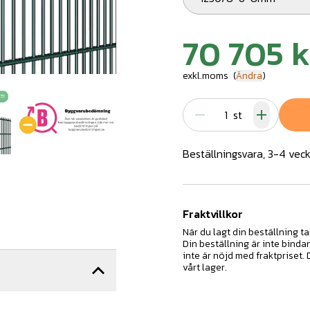
70 705 k
exkl.moms
(
Ändra
)
st
Beställningsvara, 3-4 veck
Fraktvillkor
När du lagt din beställning ta
Din beställning är inte binda
inte är nöjd med fraktpriset.
vårt lager.