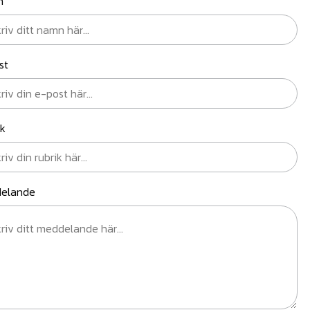
n
st
ik
elande