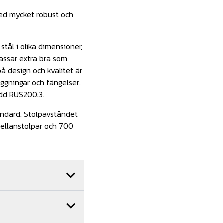
ed mycket robust och
tål i olika dimensioner,
passar extra bra som
å design och kvalitet är
läggningar och fängelser.
ydd RUS200:3.
andard. Stolpavståndet
mellanstolpar och 700
Art.nr.
SP06-009
Art.nr.
SP05-009
Art.nr.
DT12-008