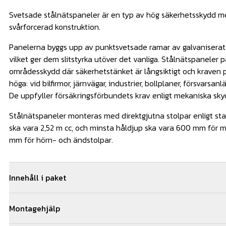
Svetsade stålnätspaneler är en typ av hög säkerhetsskydd m
svårforcerad konstruktion.
Panelerna byggs upp av punktsvetsade ramar av galvaniserat s
vilket ger dem slitstyrka utöver det vanliga. Stålnätspaneler 
områdesskydd där säkerhetstänket är långsiktigt och kraven p
höga: vid bilfirmor, järnvägar, industrier, bollplaner, försvarsan
De uppfyller försäkringsförbundets krav enligt mekaniska sk
Stålnätspaneler monteras med direktgjutna stolpar enligt st
ska vara 2,52 m cc, och minsta håldjup ska vara 600 mm för 
mm för hörn- och ändstolpar.
Innehåll i paket
15
st
S-panel 1230mm-8/6/8 MG
Montagehjälp
25
st
S-panel 1230mm-8/6/8 MG -Buntpris
41
st
Rektangulärt lock 40x60 mm SV