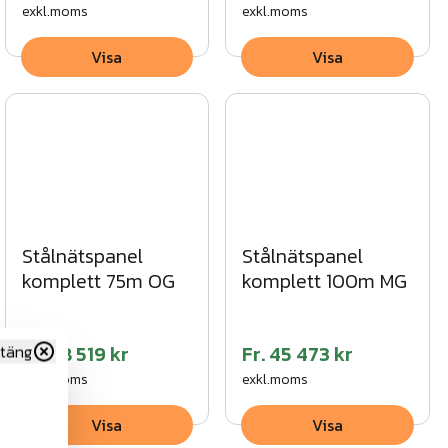
exkl.moms
exkl.moms
Visa
Visa
Stålnätspanel
Stålnätspanel
komplett 100m MG
komplett 75m OG
Fr.
58 519 kr
Fr.
45 473 kr
täng
exkl.moms
exkl.moms
Visa
Visa