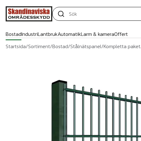
Bostad
Industri
Lantbruk
Automatik
Larm & kamera
Offert
Startsida
/
Sortiment
/
Bostad
/
Stålnätspanel
/
Kompletta paket