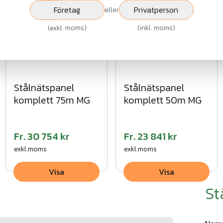
Företag
Privatperson
eller
(
exkl. moms
)
(
inkl. moms
)
Stålnätspanel
Stålnätspanel
komplett 75m MG
komplett 50m MG
Fr.
30 754 kr
Fr.
23 841 kr
exkl.moms
exkl.moms
Visa
Visa
St