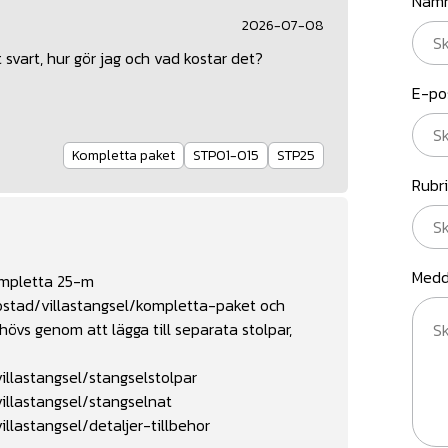
Nam
2026-07-08
svart, hur gör jag och vad kostar det?
E-po
Kompletta paket
STP01-015
STP25
Rubr
Medd
kompletta 25-m
ostad/villastangsel/kompletta-paket
och
s genom att lägga till separata stolpar,
llastangsel/stangselstolpar
illastangsel/stangselnat
llastangsel/detaljer-tillbehor