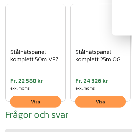
Stålnätspanel
Stålnätspanel
komplett 50m VFZ
komplett 25m OG
Fr.
22 588 kr
Fr.
24 326 kr
exkl.moms
exkl.moms
Visa
Visa
Frågor och svar