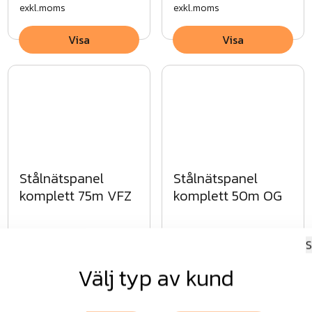
exkl.moms
exkl.moms
Visa
Visa
Stålnätspanel
Stålnätspanel
komplett 75m VFZ
komplett 50m OG
Fr.
31 951 kr
Fr.
48 296 kr
S
exkl.moms
exkl.moms
Välj typ av kund
Visa
Visa