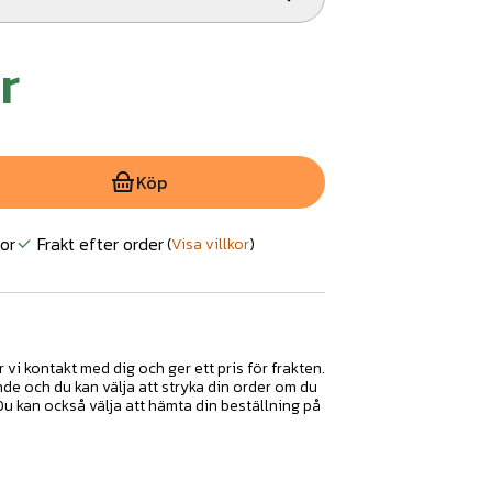
r
Köp
or
Frakt efter order
(
Visa villkor
)
r vi kontakt med dig och ger ett pris för frakten.
nde och du kan välja att stryka din order om du
 Du kan också välja att hämta din beställning på