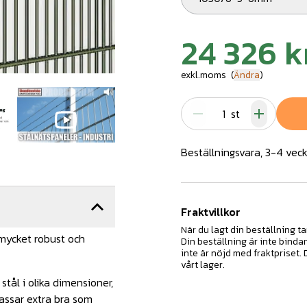
24 326 k
exkl.moms
(
Ändra
)
st
Beställningsvara, 3-4 veck
Fraktvillkor
När du lagt din beställning ta
mycket robust och
Din beställning är inte binda
inte är nöjd med fraktpriset.
vårt lager.
tål i olika dimensioner,
passar extra bra som