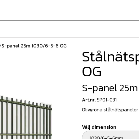
/
S-panel 25m 1030/6-5-6 OG
Stålnäts
OG
S-panel 25m
Art.nr.
SP01-031
Olivgröna stålnätspaneler 
Välj dimension
1030/6-5-6mm