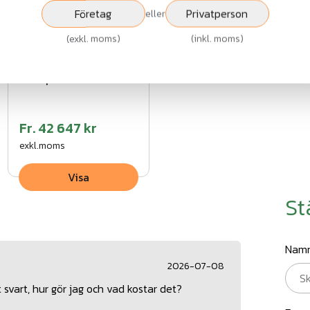
Företag
Privatperson
eller
(
exkl. moms
)
(
inkl. moms
)
Stålnätspanel
komplett 100m
VFZ
Fr.
42 647 kr
exkl.moms
Visa
St
Nam
2026-07-08
svart, hur gör jag och vad kostar det?