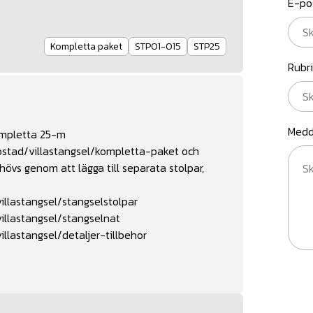
E-po
Kompletta paket
STP01-015
STP25
Rubr
Medd
kompletta 25-m
ostad/villastangsel/kompletta-paket
och
s genom att lägga till separata stolpar,
llastangsel/stangselstolpar
illastangsel/stangselnat
llastangsel/detaljer-tillbehor