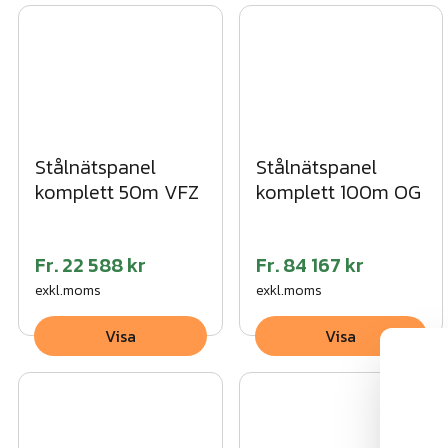
Stålnätspanel
Stålnätspanel
komplett 100m OG
komplett 50m VFZ
Fr.
22 588 kr
Fr.
84 167 kr
exkl.moms
exkl.moms
Visa
Visa