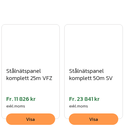
Stålnätspanel
Stålnätspanel
komplett 25m VFZ
komplett 50m SV
Fr.
11 826 kr
Fr.
23 841 kr
exkl.moms
exkl.moms
Visa
Visa