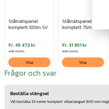
Stålnätspanel
Stålnätspanel
komplett 100m SV
komplett 75m VFZ
Fr.
45 473 kr
Fr.
31 951 kr
exkl.moms
exkl.moms
Visa
Visa
Frågor och svar
Beställa stängsel
Vill beställa 33 meter komplett villastängsel 800 mm högt 