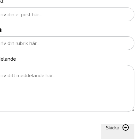
st
ik
elande
Skicka