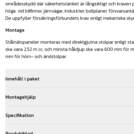
områdesskydd där säkerhetstänket är långsiktigt och kraven p
höga: vid bilfirmor, järnvägar, industrier, bollplaner, försvarsan
De uppfyller försäkringsförbundets krav enligt mekaniska sk
Montage
Stålnätspaneler monteras med direktgjutna stolpar enligt st
ska vara 2,52 m cc, och minsta håldjup ska vara 600 mm för 
mm för hörn- och ändstolpar.
Innehåll i paket
10
st
S-panel 1030mm-6/5/6 OG
Montagehjälp
11
st
Speed stolpe 1030/60x40/1,5mmOG
11
st
Rektangulärt lock 40x60 mm SV
Vi kan hjälpa dig med monteringen av ditt staket. Om ni best
33
st
SpeedFix fäste-Mellan
Specifikation
ni 5 års montage och materialgaranti. Vi samarbetar med ett 
stängselmontörer och kan hjälpa till med montagearbetet i st
Färg: OGHöjd: 1030 mmPanelernas bredd: 2500 mmNätets mas
av er till oss via offertformuläret för snabb kostnadsfri offert
Produktblad