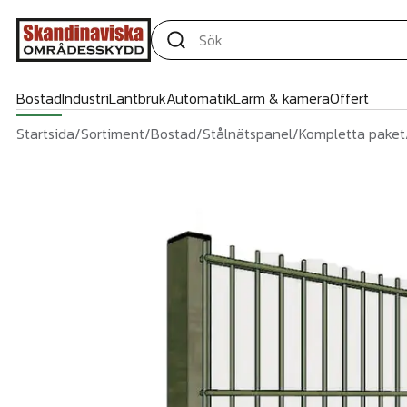
Bostad
Industri
Lantbruk
Automatik
Larm & kamera
Offert
Startsida
/
Sortiment
/
Bostad
/
Stålnätspanel
/
Kompletta paket