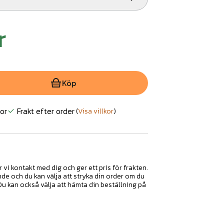
r
Köp
or
Frakt efter order
(
Visa villkor
)
r vi kontakt med dig och ger ett pris för frakten.
nde och du kan välja att stryka din order om du
 Du kan också välja att hämta din beställning på