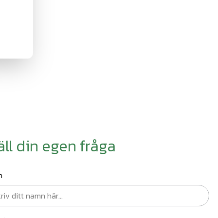
äll din egen fråga
n