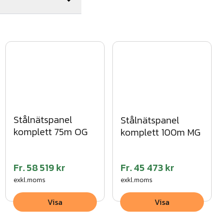
/40/2,0 mmHörn/
Stålnätspanel
Stålnätspanel
komplett 75m OG
komplett 100m MG
Fr.
58 519 kr
Fr.
45 473 kr
exkl.moms
exkl.moms
Visa
Visa