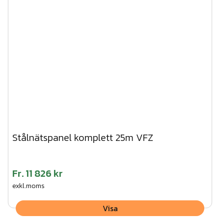
Stålnätspanel komplett 25m VFZ
Fr.
11 826 kr
exkl.moms
Visa