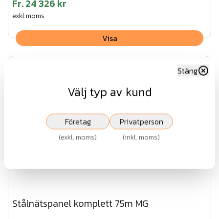
Fr.
24 326 kr
exkl.moms
Visa
Stäng
Välj typ av kund
Företag
Privatperson
(
exkl. moms
)
(
inkl. moms
)
Stålnätspanel komplett 75m MG