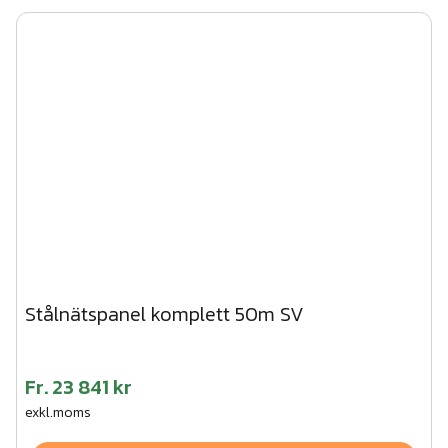
Stålnätspanel komplett 50m SV
Fr.
23 841 kr
exkl.moms