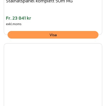
Stålnätspanel komplett 50m MG
Fr.
23 841 kr
exkl.moms
Visa