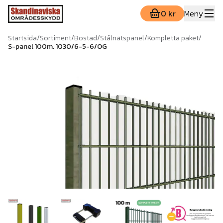
0 kr
Meny
Startsida
/
Sortiment
/
Bostad
/
Stålnätspanel
/
Kompletta paket
/
S-panel 100m. 1030/6-5-6/OG