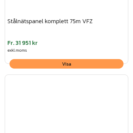
Stålnätspanel komplett 75m VFZ
Fr.
31 951 kr
exkl.moms
Visa