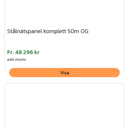
Stålnätspanel komplett 50m OG
Fr.
48 296 kr
exkl.moms
Visa