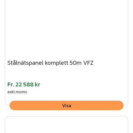
Stålnätspanel komplett 50m VFZ
Fr.
22 588 kr
exkl.moms
Visa