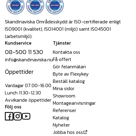
Skandinaviska Områdesskydd är ISO-certifierade enligt
ISO9001 (kvalitet), ISO14001 (miljö) samt ISO45001
(arbetsmiljö).
Kundservice
Tjänster
08-500 11 530
Kontakta oss
Få offert
info@skandinaviska.nu
Gör felanmälan
Öppettider
Byte av Flexykey
Beställ katalog
Vardagar 07.00-16.00
Mina sidor
Lunch 11.30-12.30
Showroom
Avvikande öppettider
Montageanvisningar
Följ oss
Referenser
Katalog
Nyheter
Jobba hos oss