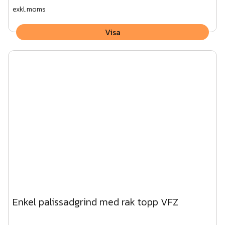
exkl.moms
Visa
Enkel palissadgrind med rak topp VFZ