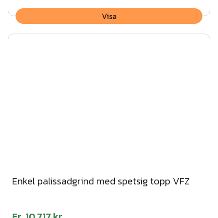
Visa
Enkel palissadgrind med spetsig topp VFZ
Fr.
10 717 kr