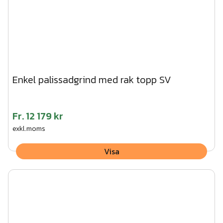
Enkel palissadgrind med rak topp SV
Fr.
12 179 kr
exkl.moms
Visa