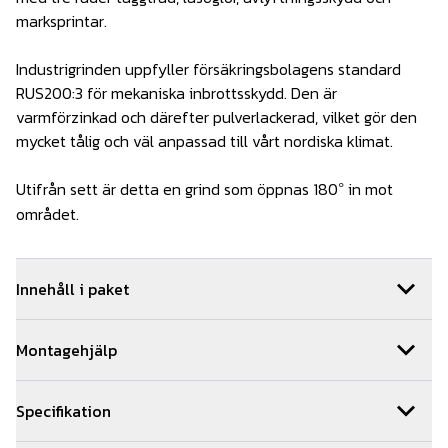
marksprintar.
Industrigrinden uppfyller försäkringsbolagens standard
RUS200:3 för mekaniska inbrottsskydd. Den är
varmförzinkad och därefter pulverlackerad, vilket gör den
mycket tålig och väl anpassad till vårt nordiska klimat.
Utifrån sett är detta en grind som öppnas 180
in mot
°
området.
Innehåll i paket
1
st
Taggtråd 250M SV
Art.nr.
DT14-003
Montagehjälp
1
st
Marksprint - Industri (2-pack)
Art.nr.
MS03-001
2
st
GJ Gjutn. 2900/120/3 SV
Art.nr.
IG06-011
Grindstolparna måste förankras ordentligt i marken med
Grindblad industri
Art.nr.
Specifikation
betong. Manuella grindar direktgjuts medan motorgrindar
2
st
2000x1000SV
GBI2000x1000SV
med fotplatta monteras på fundament. Ingjutningsmått