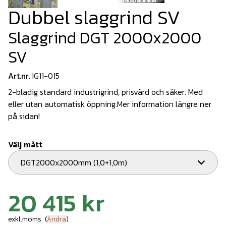
Dubbel slaggrind SV
Slaggrind DGT 2000x2000
SV
Art.nr.
IG11-015
2-bladig standard industrigrind, prisvärd och säker. Med
eller utan automatisk öppning.Mer information längre ner
på sidan!
Välj mått
DGT2000x2000mm (1,0+1,0m)
20 415 kr
exkl.moms
(
Ändra
)