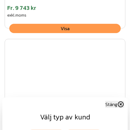
Fr.
9 743 kr
exkl.moms
Visa
Stäng
Välj typ av kund
Enkel palissadgrind med spetsig topp SV