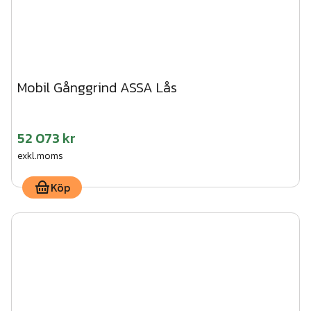
Mobil Gånggrind ASSA Lås
52 073 kr
exkl.moms
Köp