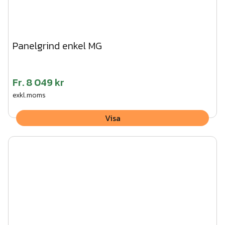
Panelgrind enkel MG
Fr.
8 049 kr
exkl.moms
Visa