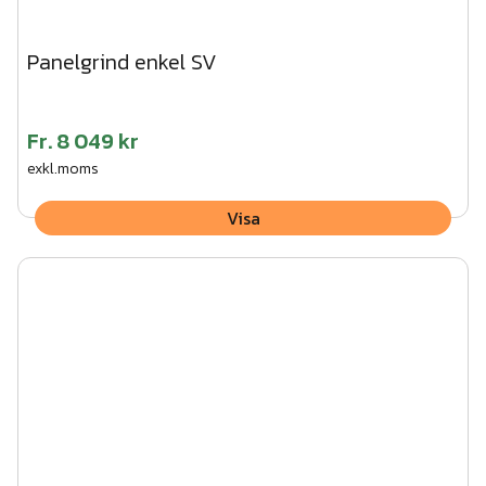
Panelgrind enkel SV
Fr.
8 049 kr
exkl.moms
Visa