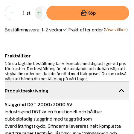
st
Köp
Beställningsvara, 1-2 veckor
Frakt efter order
(
Visa villkor
)
Fraktvillkor
När du lagt din beställning tar vi kontakt med dig och ger ett pris
för frakten. Din beställning är inte bindande och du kan välja att
stryka din order om du inte är nöjd med fraktpriset. Du kan också
välja att hämta din beställning på vårt lager.
Produktbeskrivning
Slaggrind DGT 2000x2000 SV
Industrigrind DGT är en funktionell och hållbar
dubbelbladig slaggrind med taggtråd som
överklättringsskydd. Grindarna levereras helt kompletta
med tre rader taggtråd, låsöglor, avlyftningsskydd och