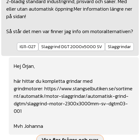
2-bladig standard industrigrind, prisvärd och säker. Med
eller utan automatisk öppning.Mer information längre ner
på sidan!
Så står det men var finner jag info om motoralternativen?
IG11-027
Slaggrind DGT 2000x5000 SV
Slaggrindar
Hej Örjan,
här hittar du kompletta grindar med
grindmotorer:
https://www.stangselbutiken.se/sortime
nt/automatik/motor-slaggrindar/automatisk-grind-
dgtm/slaggrind-motor-2300x3000mm-sv-dgtm03-
001
Mvh Johanna
Visa fler frågor och svar