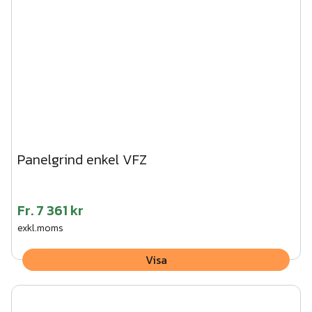
Panelgrind enkel VFZ
Fr.
7 361 kr
exkl.moms
Visa